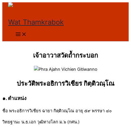
Skip
to
content
Wat Thamkrabok
เจ้าอาวาสวัดถ้ำกระบอก
ประวัติพระอธิการวิเชียร กิตฺติวณฺโณ
๑. ตำแหน่ง
ชื่อ พระอธิการวิเชียร ฉายา กิตฺติวณฺโณ อายุ ๕๙ พรรษา ๔๐
วิทยฐานะ น.ธ.เอก วุฒิทางโลก ม.๖ (กศน.)