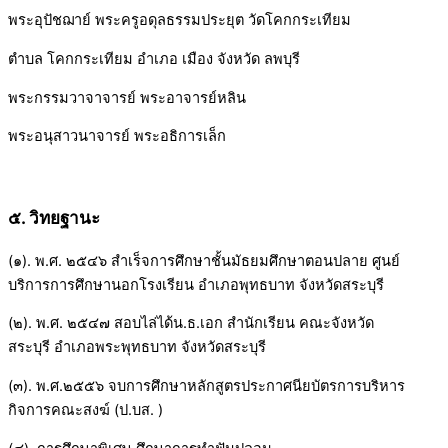
พระอุปัชฌาย์ พระครูอดุลธรรมประยุต วัดโคกกระเทียม
ตำบล โคกกระเทียม อำเภอ เมือง จังหวัด ลพบุรี
พระกรรมวาจาจารย์ พระอาจารย์หลิน
พระอนุสาวนาจารย์ พระอธิการเล็ก
๕. วิทยฐานะ
(๑). พ.ศ. ๒๕๔๖ สำเร็จการศึกษาชั้นมัธยมศึกษาตอนปลาย ศูนย์
บริการการศึกษานอกโรงเรียน อำเภอพุทธบาท จังหวัดสระบุรี
(๒). พ.ศ. ๒๕๔๗ สอบไล่ได้น.ธ.เอก สำนักเรียน คณะจังหวัด
สระบุรี อำเภอพระพุทธบาท จังหวัดสระบุรี
(๓). พ.ศ.๒๕๕๖ จบการศึกษาหลักสูตรประกาศนียบัตรการบริหาร
กิจการคณะสงฆ์ (ป.บส. )