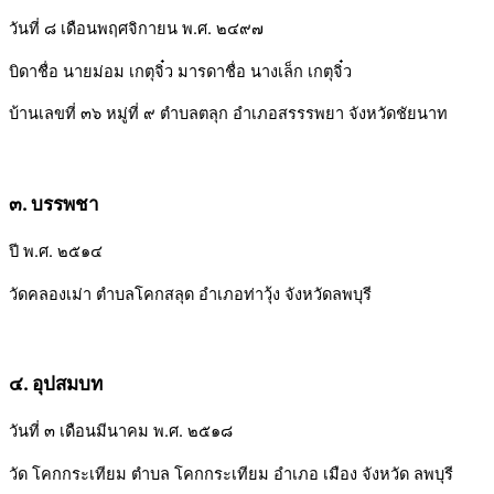
วันที่ ๘ เดือนพฤศจิกายน พ.ศ. ๒๔๙๗
บิดาชื่อ นายม่อม เกตุจิ๋ว มารดาชื่อ นางเล็ก เกตุจิ๋ว
บ้านเลขที่ ๓๖ หมู่ที่ ๙ ตำบลตลุก อำเภอสรรรพยา จังหวัดชัยนาท
๓. บรรพชา
ปี พ.ศ. ๒๕๑๔
วัดคลองเม่า ตำบลโคกสลุด อำเภอท่าวุ้ง จังหวัดลพบุรี
๔. อุปสมบท
วันที่ ๓ เดือนมีนาคม พ.ศ. ๒๕๑๘
วัด โคกกระเทียม ตำบล โคกกระเทียม อำเภอ เมือง จังหวัด ลพบุรี