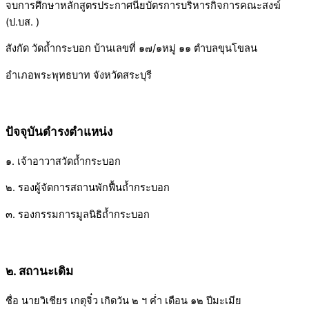
จบการศึกษาหลักสูตรประกาศนียบัตรการบริหารกิจการคณะสงฆ์
(ป.บส. )
สังกัด วัดถ้ำกระบอก บ้านเลขที่ ๑๗/๑หมู่ ๑๑ ตำบลขุนโขลน
อำเภอพระพุทธบาท จังหวัดสระบุรี
ปัจจุบันดำรงตำแหน่ง
๑. เจ้าอาวาสวัดถ้ำกระบอก
๒. รองผู้จัดการสถานพักฟื้นถ้ำกระบอก
๓. รองกรรมการมูลนิธิถ้ำกระบอก
๒. สถานะเดิม
ชื่อ นายวิเชียร เกตุจิ๋ว เกิดวัน ๒ ฯ ค่ำ เดือน ๑๒ ปีมะเมีย