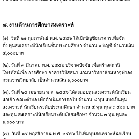
๘. งานด้านการศึกษาสงเคราะห์
(๑). วันที่ ๒๑ กุมภาพันธ์ พ.ศ. ๒๕๕๖ ได้เปิดบัญชีธนาคารเพื่อจัด
ตั้ง ทุนสงเคราะห์นักเรียนชั้นประถมศึกษา จำนวน ๑ บัญชี จำนวนเงิน
๔,๐๐๐บาท
(๒). วันที่ ๙ มีนาคม พ.ศ. ๒๕๕๖ บริจาคปัจจัย เพื่อสร้างสถานี
โทรทัศน์เพื่อ การศึกษา อาคารวิปัสสนา แก่มหาวิทยาลัยมหาจุฬาลง
กรณราชวิทยาลัย เป็นจำนวนเงิน ๑,๐๐๐บาท
(๓). วันที่ ๒๕ เมษายน พ.ศ. ๒๕๕๖ ได้ส่งมอบทุนสงเคราะห์นักเรียน
แก่เจ้า คณะตำบล เพื่อดำเนินการต่อไป จำนวน ๘ ทุน แบ่งเป็นทุน
สงเคราะห์ นักเรียนระดับประถมศึกษา จำนวน ๕ ทุน ทุนละ ๕๐๐ บาท
และทุน สงเคราะห์นักเรียนระดับมัธยมศึกษา จำนวน ๓ ทุน ทุนละ
๑,๐๐๐ บาท
(๔). วันที่ ๑๕ พฤศจิกายน พ.ศ. ๒๕๕๖ ได้เพิ่มทุนสงเคราะห์นักเรียน