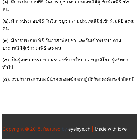
(๑). มีการประกอบพิธี วันมาฆบูชา ตามประเพณีมีผู้เข้าร่วมพิธี ๕๔
คน
(๒). มีการประกอบพิธี วันวิสาขบูชา ตามประเพณีมีผู้เข้าร่วมพิธี ๑๓๕
คน
(๓). มีการประกอบพิธี วันอาสาฬหบูชา และวันเข้าพรรษา ตาม
ประเพณีมีผู้เข้าร่วมพิธี ๗๖ คน
(๔) เป็นผู้อบรมธรรมะแก่พระสงฆ์บวชใหม่ และญาติโยม ผู้ศรัทธา
ทั่วไป
(๕). ร่วมกับประธานสงฆ์นำคณะสงฆ์ออกปฏิบัติกิจธุดงค์ประจำปีทุกปี
Copyright © 2015, featured
by
eyeieye.ch
|
Made with love