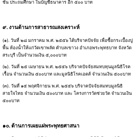
ชั้น ประถมศึกษา ในบัญชีธนาคาร อีก ๕๐๐ บาท
๙. งานด้านการสาธารณสงเคราะห์
(๑). วันที่ ๒๘ มกราคม พ.ศ. ๒๕๕๖ ได้บริจาคปัจจัย เพื่อซื้อกระเบื้องปู
พื้น ห้องน้ำให้แก่วัดเขาพลัด ตำบลเขาวง อำเภอพระพุทธบาท จังหวัด
สระบุรี เป็นจำนวนเงิน ๕,๐๐๐บาท
(๒). วันที่ ๒๕ เมษายน พ.ศ. ๒๕๕๖ บริจาคปัจจัยสมทบทุนมูลนิธิโรค
เรื้อน จำนวนเงิน ๕๐๐บาท และมูลนิธิโรคเอดส์ จำนวนเงิน ๕๐๐บาท
(๓). วันที่ ๑๕ พฤศจิกายน พ.ศ. ๒๕๕๖ บริจาคปัจจัยสมทบมูลนิธิ
สายใจไทย จำนวนเงิน ๕๐๐บาท และ โครงการวัดช่วยวัด จำนวนเงิน
๕๐๐บาท
๑๐. ด้านการเผยแผ่พระพุทธศาสนา