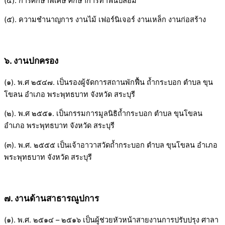
(๔). การศึกษาพิเศษ ศึกษาการทำฟันปลอม
(๕). ความชำนาญการ งานไม้ เฟอร์นิเจอร์ งานเหล็ก งานก่อสร้าง
๖. งานปกครอง
(๑). พ.ศ ๒๕๔๗. เป็นรองผู้จัดการสถานพักฟื้น ถ้ำกระบอก ตำบล ขุน
โขลน อำเภอ พระพุทธบาท จังหวัด สระบุรี
(๒). พ.ศ ๒๕๕๑. เป็นกรรมการมูลนิธิถ้ำกระบอก ตำบล ขุนโขลน
อำเภอ พระพุทธบาท จังหวัด สระบุรี
(๓). พ.ศ. ๒๕๕๕ เป็นเจ้าอาวาสวัดถ้ำกระบอก ตำบล ขุนโขลน อำเภอ
พระพุทธบาท จังหวัด สระบุรี
๗. งานด้านสาธารณูปการ
(๑). พ.ศ. ๒๕๑๔ – ๒๕๑๖ เป็นผู้ช่วยหัวหน้าสายงานการปรับปรุง ศาลา