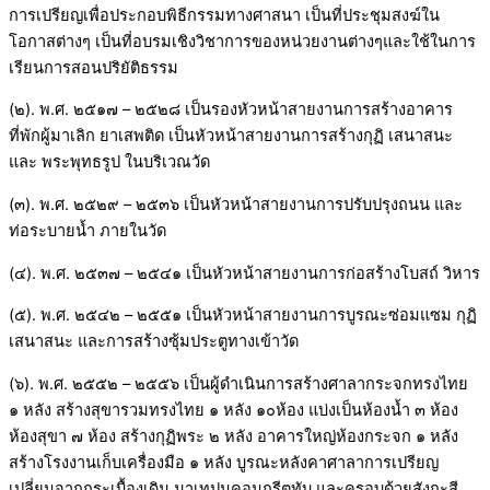
การเปรียญเพื่อประกอบพิธีกรรมทางศาสนา เป็นที่ประชุมสงฆ์ใน
โอกาสต่างๆ เป็นที่อบรมเชิงวิชาการของหน่วยงานต่างๆและใช้ในการ
เรียนการสอนปริยัติธรรม
(๒). พ.ศ. ๒๕๑๗ – ๒๕๒๘ เป็นรองหัวหน้าสายงานการสร้างอาคาร
ที่พักผู้มาเลิก ยาเสพติด เป็นหัวหน้าสายงานการสร้างกุฏิ เสนาสนะ
และ พระพุทธรูป ในบริเวณวัด
(๓). พ.ศ. ๒๕๒๙ – ๒๕๓๖ เป็นหัวหน้าสายงานการปรับปรุงถนน และ
ท่อระบายน้ำ ภายในวัด
(๔). พ.ศ. ๒๕๓๗ – ๒๕๔๑ เป็นหัวหน้าสายงานการก่อสร้างโบสถ์ วิหาร
(๕). พ.ศ. ๒๕๔๒ – ๒๕๕๑ เป็นหัวหน้าสายงานการบูรณะซ่อมแซม กุฏิ
เสนาสนะ และการสร้างซุ้มประตูทางเข้าวัด
(๖). พ.ศ. ๒๕๕๒ – ๒๕๕๖ เป็นผู้ดำเนินการสร้างศาลากระจกทรงไทย
๑ หลัง สร้างสุขารวมทรงไทย ๑ หลัง ๑๐ห้อง แบ่งเป็นห้องน้ำ ๓ ห้อง
ห้องสุขา ๗ ห้อง สร้างกุฏิพระ ๒ หลัง อาคารใหญ่ห้องกระจก ๑ หลัง
สร้างโรงงานเก็บเครื่องมือ ๑ หลัง บูรณะหลังคาศาลาการเปรียญ
เปลี่ยนจากกระเบื้องเดิม มาเทปูนคอนกรีตทับ และครอบด้วยสังกะสี